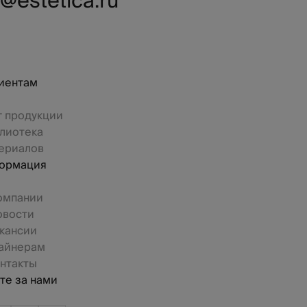
@estetica.ru
иентам
г продукции
лиотека
ериалов
ормация
омпании
овости
кансии
айнерам
нтакты
те за нами