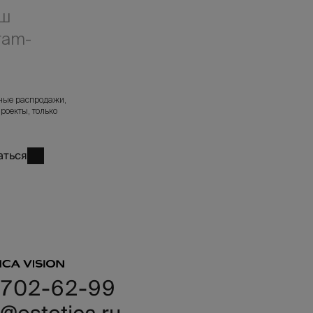
аш
ram-
л
ные распродажи,
роекты, только
аться
 702-62-99