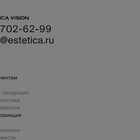
 702-62-99
@estetica.ru
иентам
г продукции
лиотека
ериалов
ормация
омпании
овости