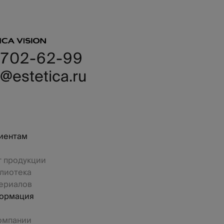
 702-62-99
@estetica.ru
иентам
г продукции
лиотека
ериалов
ормация
омпании