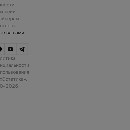
овости
кансии
айнерам
нтакты
те за нами
литика
нциальности
 пользования
«Эстетика»,
0–2026.