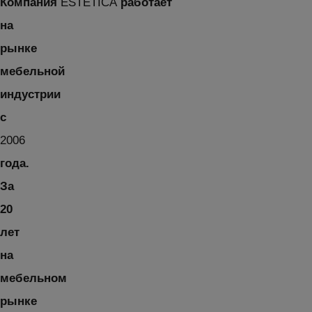
Компания
ESTETICA
работает
на
рынке
мебельной
индустрии
с
2006
года.
За
20
лет
на
мебельном
рынке