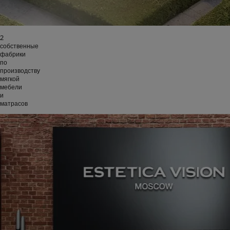
2
собственные
фабрики
по
производству
мягкой
мебели
и
матрасов