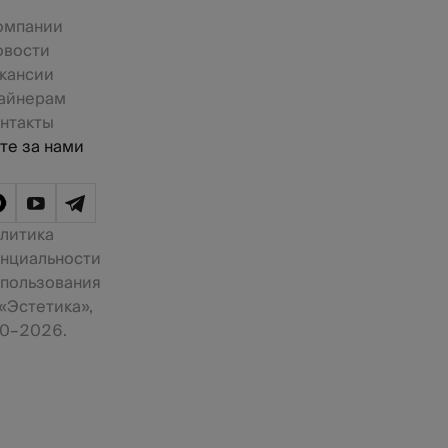
омпании
овости
кансии
айнерам
нтакты
те за нами
литика
нциальности
 пользования
«Эстетика»,
0–2026.