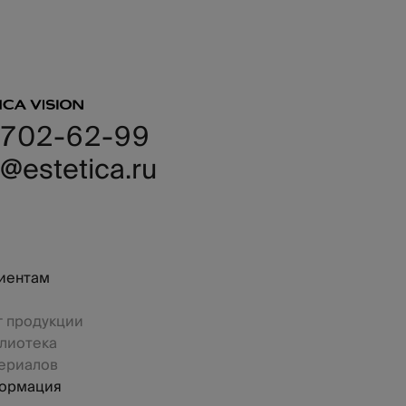
 702-62-99
@estetica.ru
иентам
г продукции
лиотека
ериалов
ормация