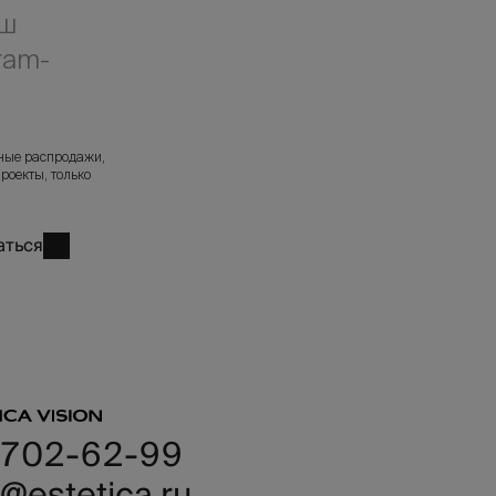
аш
A
L
ram-
L
л
A
D
ные распродажи,
I
роекты, только
U
M
аться
 702-62-99