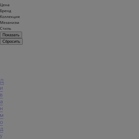
Цена
Бренд
Коллекция
Механизм
Стиль
М
И
К
Д
И
и
|
в
M
а
I
н
K
м
Y
о
д
у