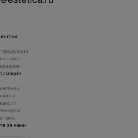
@estetica.ru
иентам
г продукции
лиотека
ериалов
ормация
омпании
овости
кансии
айнерам
нтакты
те за нами