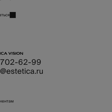
N
T
аться
A
L
 702-62-99
@estetica.ru
иентам