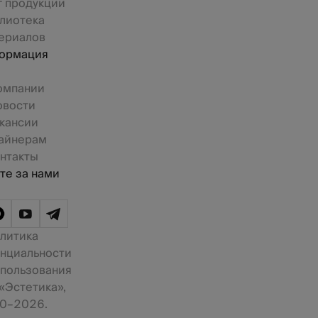
г продукции
лиотека
ериалов
ормация
омпании
овости
кансии
айнерам
нтакты
те за нами
литика
нциальности
 пользования
«Эстетика»,
0–2026.