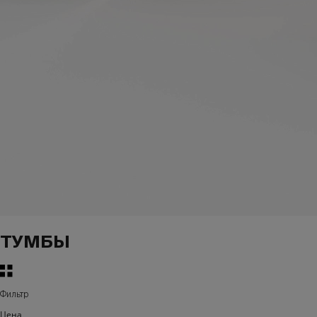
ТУМБЫ
Фильтр
Цена