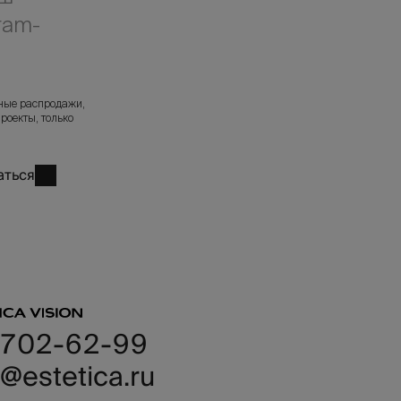
O
ram-
N
л
A
ные распродажи,
роекты, только
аться
 702-62-99
@estetica.ru