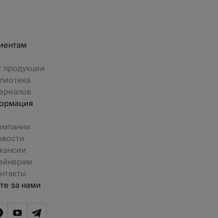
иентам
г продукции
лиотека
ериалов
ормация
омпании
овости
кансии
айнерам
нтакты
те за нами