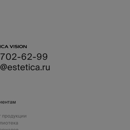
 702-62-99
@estetica.ru
иентам
г продукции
лиотека