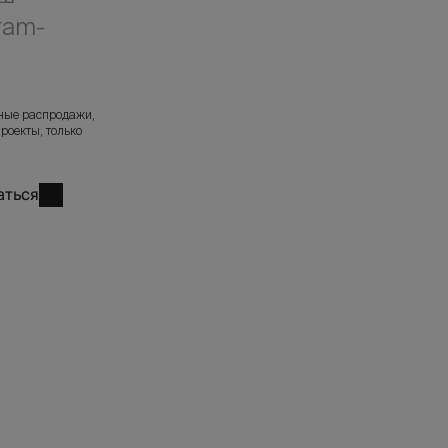
ram-
л
ные распродажи,
роекты, только
аться