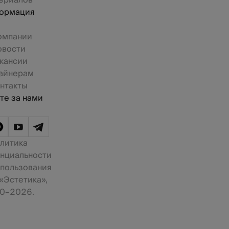
ериалов
ормация
омпании
овости
кансии
айнерам
нтакты
те за нами
литика
нциальности
 пользования
«Эстетика»,
0–2026.