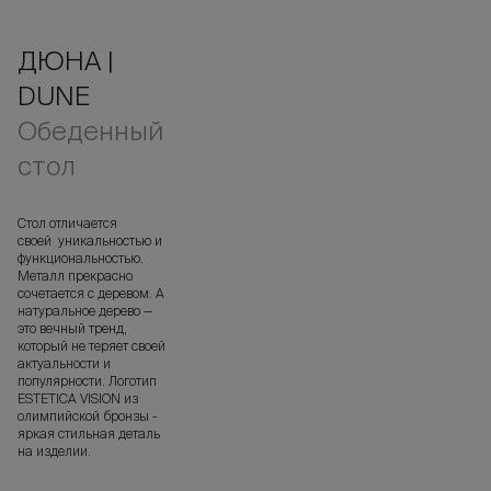
ДЮНА |
DUNE
Обеденный
стол
Cтол отличается
своей уникальностью и
функциональностью.
Металл прекрасно
сочетается с деревом. А
натуральное дерево —
это вечный тренд,
который не теряет своей
актуальности и
популярности. Логотип
ESTETICA VISION из
олимпийской бронзы -
яркая стильная деталь
на изделии.