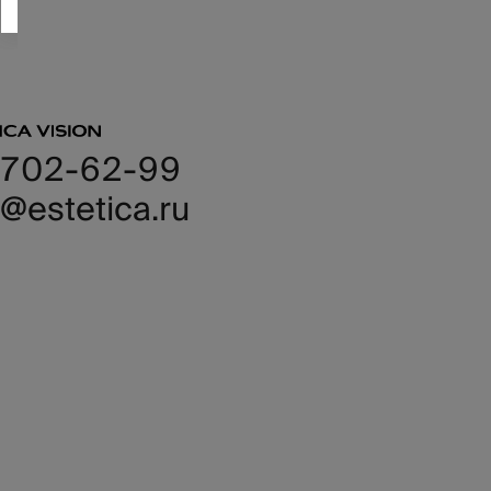
 702-62-99
@estetica.ru
иентам
г продукции
лиотека
ериалов
ормация