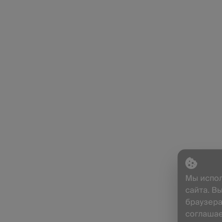
Мы испол
сайта. В
браузера
соглашае