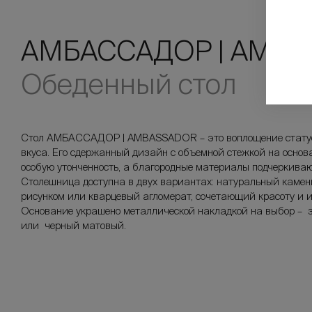
АМБАССАДОР | AMB
Обеденный стол
Стол АМБАССАДОР | AMBASSADOR – это воплощение статус
вкуса. Его сдержанный дизайн с объемной стежкой на основ
особую утонченность, а благородные материалы подчеркиваю
Столешница доступна в двух вариантах: натуральный камен
рисунком или кварцевый агломерат, сочетающий красоту и и
Основание украшено металлической накладкой на выбор – з
или черный матовый.