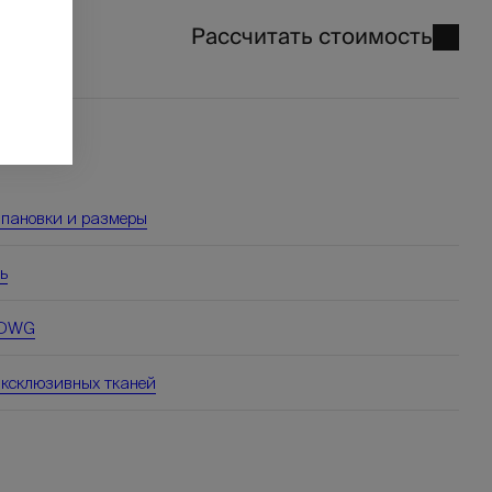
Рассчитать стоимость
₽
8
мпановки и размеры
ь
 DWG
эксклюзивных тканей