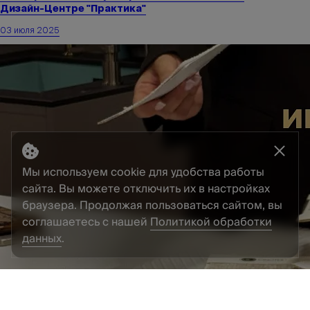
Дизайн-Центре "Практика"
03 июля 2025
Мы используем cookie для удобства работы
сайта. Вы можете отключить их в настройках
браузера. Продолжая пользоваться сайтом, вы
соглашаетесь с нашей
Политикой обработки
данных
.