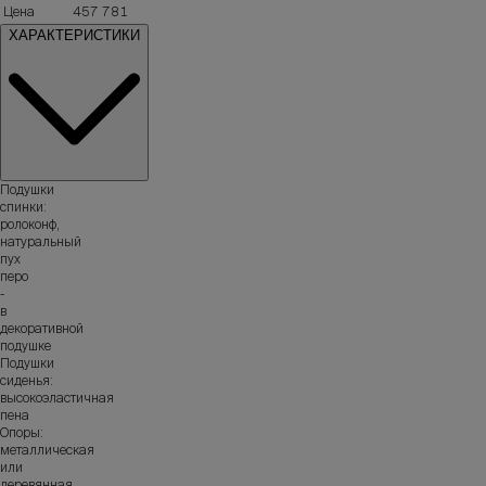
Цена
457 781
ХАРАКТЕРИСТИКИ
Подушки
спинки:
ролоконф,
натуральный
пух
перо
-
в
декоративной
подушке
Подушки
сиденья:
высокоэластичная
пена
Опоры:
металлическая
или
деревянная