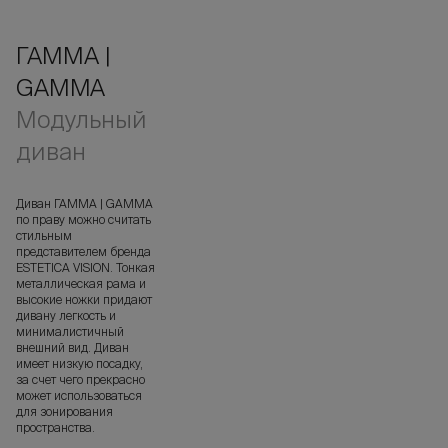
ГАММА |
GAMMA
Модульный
диван
Диван ГАММА | GAMMA
по праву можно считать
стильным
представителем бренда
ЕSТЕТIСА VISION. Тонкая
металлическая рама и
высокие ножки придают
дивану легкость и
минималистичный
внешний вид. Диван
имеет низкую посадку,
за счет чего прекрасно
может использоваться
для зонирования
пространства.