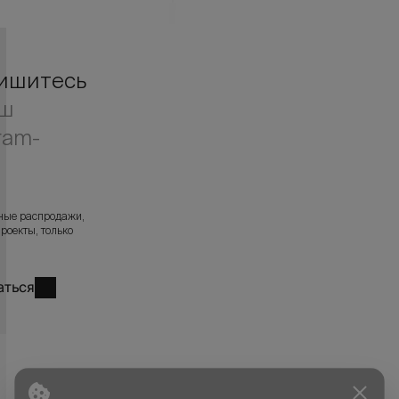
ишитесь
аш
ram-
л
ные распродажи,
роекты, только
аться