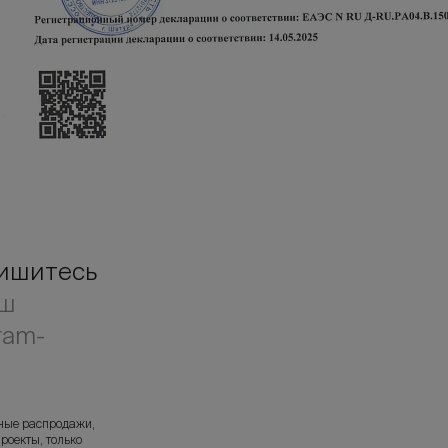
ишитесь
аш
ram-
л
ные распродажи,
роекты, только