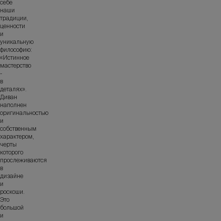
себе
наши
традиции,
ценности
и
уникальную
философию:
«Истинное
мастерство
-
в
деталях».
Диван
наполнен
оригинальностью
и
собственным
характером,
черты
которого
прослеживаются
в
дизайне
и
роскоши.
Это
большой
и