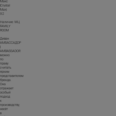
Макс
(Crystal
Max)
92
Наличие: МЦ
FAMILY
ROOM
Диван
АМБАССАДОР
|
AMBASSADOR
можно
по
праву
считать
ярким
представителем
бренда.
Она
отражает
особый
подход
к
производству,
несёт
в