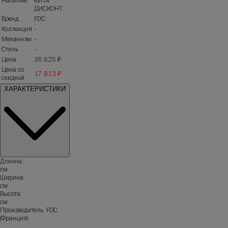
Наличие
КИТА
ДИСКОНТ
Бренд
FDC
Коллекция
-
Механизм
-
Стиль
-
Цена
35 625 ₽
Цена со
17 813 ₽
скидкой
ХАРАКТЕРИСТИКИ
Длинна:
см.
Ширина:
см.
Высота:
см.
Производитель: FDC
(Франция)