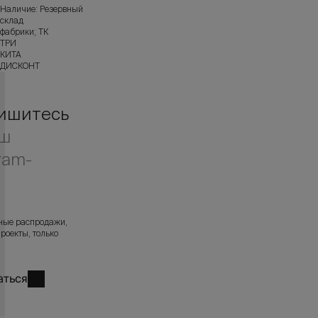
Наличие: Резервный
склад
фабрики; ТК
ТРИ
КИТА
ДИСКОНТ
ишитесь
аш
ram-
л
ные распродажи,
роекты, только
аться