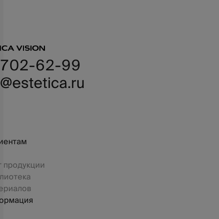
 702-62-99
@estetica.ru
иентам
г продукции
лиотека
ериалов
ормация