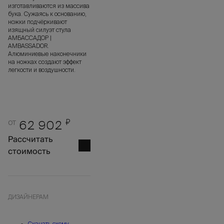
изготавливаются из массива
бука. Сужаясь к основанию,
ножки подчёркивают
изящный силуэт стула
АМБАССАДОР |
AMBASSADOR.
Алюминиевые наконечники
на ножках создают эффект
легкости и воздушности.
от
₽
62 902
Рассчитать
стоимость
ДИЗАЙНЕРАМ
Скачать схему