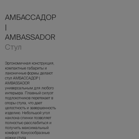
АМБАССАДОР
|
AMBASSADOR
Стул
Эргономичная конструкция,
компактные габариты и
лаконичные формы делают
стул АМБАССАДОР |
AMBASSADOR
универсальным для любого
интерьера. Плавный силуэт
подлокотников перетекает в
опоры стула, что дает
целостность и завершенность
изделию. Небольшой угол
наклона спинки позволяет
полностью расслабиться и
получить максимальный
комфорт. Конусообразные
ножки стула