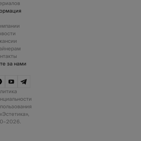
ериалов
ормация
омпании
овости
кансии
айнерам
нтакты
те за нами
литика
нциальности
 пользования
«Эстетика»,
0–2026.