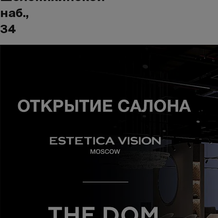
наб.,
34