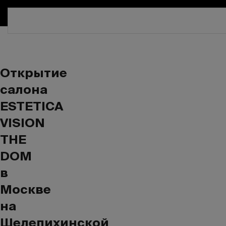
СКИДКА 30%. ТОЛЬКО ДО 16 АВГУСТА!
Открытие
салона
ESTETICA
VISION
THE
DOM
в
Москве
на
Шелепихинской