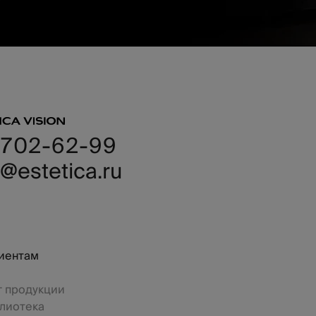
 702-62-99
@estetica.ru
иентам
г продукции
лиотека