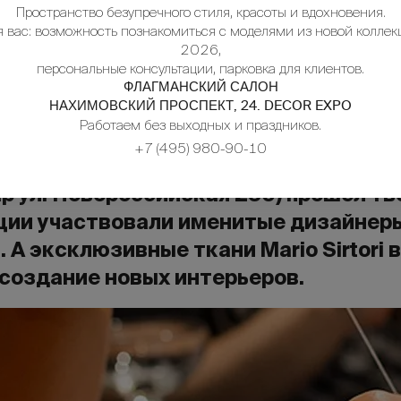
Пространство безупречного стиля, красоты и вдохновения.
я вас: возможность познакомиться с моделями из новой коллек
2026,
персональные консультации, парковка для клиентов.
ФЛАГМАНСКИЙ САЛОН
НАХИМОВСКИЙ ПРОСПЕКТ, 24. DECOR EXPO
Работаем без выходных и праздников.
+7 (495) 980-90-10
дар ул. Новороссийская 230) прошел т
тации участвовали именитые дизайнеры
 А эксклюзивные ткани Mario Sirtori
создание новых интерьеров.