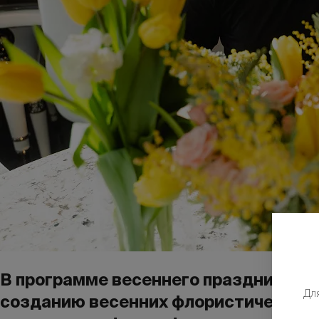
В программе весеннего праздника п
Дл
созданию весенних флористических 