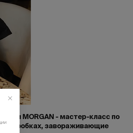
мебели MORGAN - мастер-класс по
ции
ых коробках, завораживающие