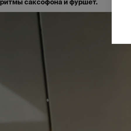
ритмы саксофона и фуршет.