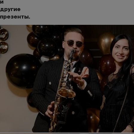
и
другие
презенты.