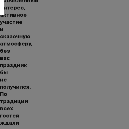
проявленный
10
интерес,
активное
участие
и
сказочную
атмосферу,
без
вас
праздник
бы
не
получился.
По
традиции
всех
гостей
ждали