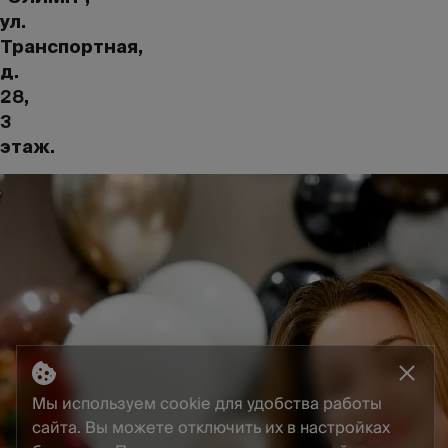
ул.
Транспортная,
д.
28,
3
этаж.
Мы используем cookie для удобства работы
сайта. Вы можете отключить их в настройках