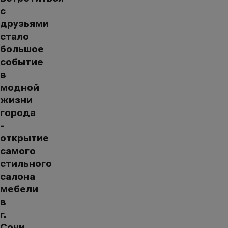
с
друзьями
стало
большое
событие
в
модной
жизни
города
-
открытие
самого
стильного
салона
мебели
в
г.
Сочи