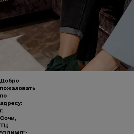
Добро
пожаловать
по
адресу:
г.
Сочи,
ТЦ
"ОЛИМП";