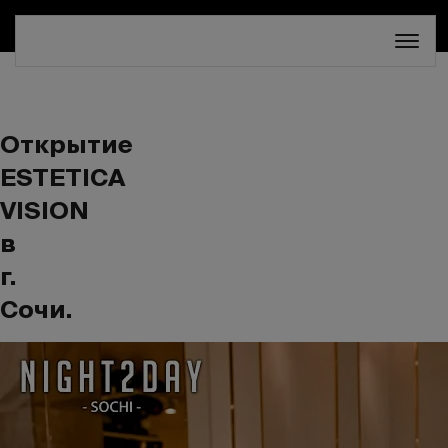
СКИДКА 30%. ТОЛЬКО ДО 16 АВГУСТА!
Открытие
ESTETICA
VISION
в
г.
Сочи.