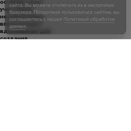
оставив у всех
сайта. Вы можете отключить их в настройках
участников
браузера. Продолжая пользоваться сайтом, вы
незабываемые
соглашаетесь с нашей
Политикой обработки
впечатления и
данных
.
вдохновение для
создания
идеального дома к
Новому году.
ESTETICA VISION
продолжает
радовать своих
дизайнеров и
покупателей не
только
высококачественной
мебелью, но и
уникальными
событиями,