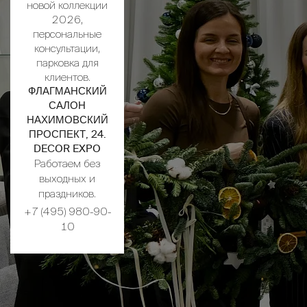
новой коллекции
2026,
персональные
консультации,
парковка для
клиентов.
ФЛАГМАНСКИЙ
САЛОН
НАХИМОВСКИЙ
ПРОСПЕКТ, 24.
DECOR EXPO
Работаем без
выходных и
праздников.
+7 (495) 980-90-
10