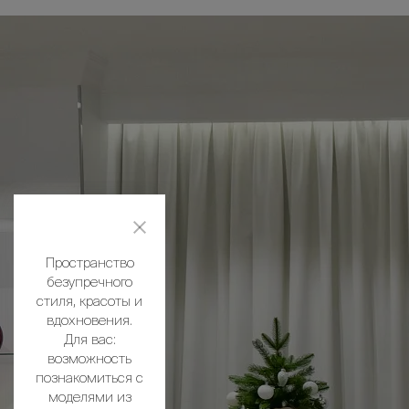
Пространство
безупречного
стиля, красоты и
вдохновения.
Для вас:
возможность
познакомиться с
моделями из