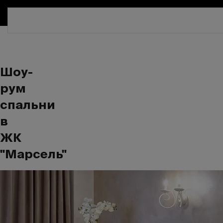
СКИДКА 30%. ТОЛЬКО ДО 16 
Шоу-
рум
спальни
в
ЖК
"Марсель"