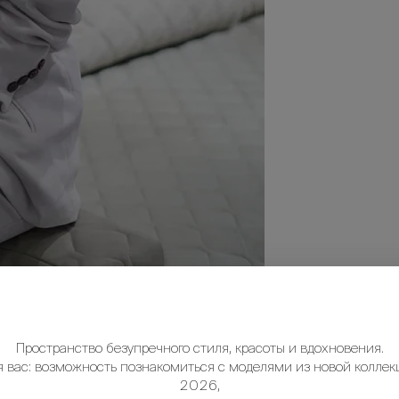
Пространство безупречного стиля, красоты и вдохновения.
я вас: возможность познакомиться с моделями из новой коллек
2026,