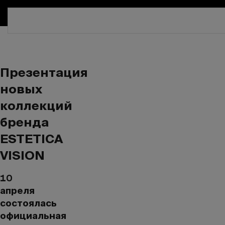
СКИДКА 30%. ТОЛЬКО ДО 16 АВГУСТА!
Презентация
новых
коллекций
бренда
ESTETICA
VISION
10
апреля
состоялась
официальная