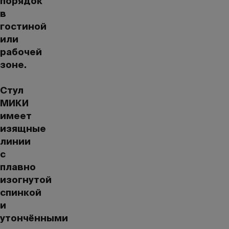
порядок
в
гостиной
или
рабочей
зоне.
Стул
МИКИ
имеет
изящные
линии
с
плавно
изогнутой
спинкой
и
утончёнными