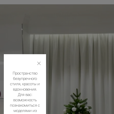
Пространство
безупречного
стиля, красоты и
вдохновения.
Для вас:
возможность
познакомиться с
моделями из