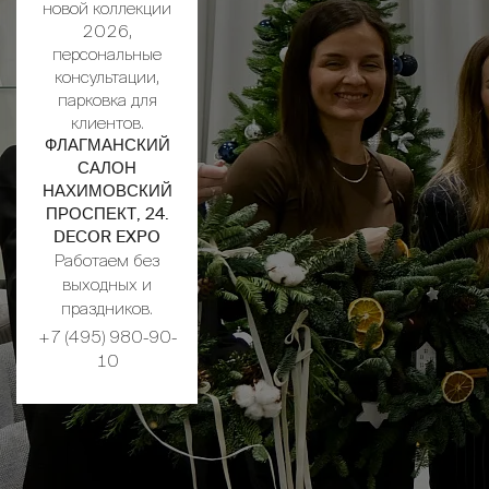
новой коллекции
2026,
персональные
консультации,
парковка для
клиентов.
ФЛАГМАНСКИЙ
САЛОН
НАХИМОВСКИЙ
ПРОСПЕКТ, 24.
DECOR EXPO
Работаем без
выходных и
праздников.
+7 (495) 980-90-
10