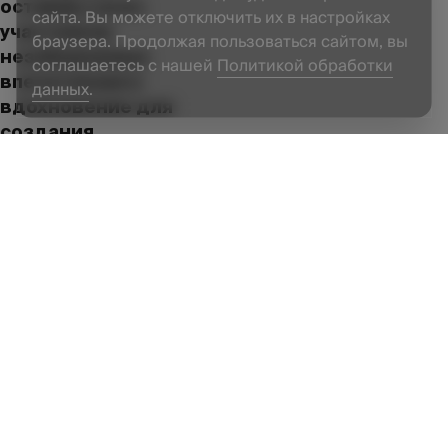
оставив у всех
сайта. Вы можете отключить их в настройках
участников
браузера. Продолжая пользоваться сайтом, вы
незабываемые
соглашаетесь с нашей
Политикой обработки
впечатления и
данных
.
вдохновение для
создания
идеального дома к
Новому году.
ESTETICA VISION
продолжает
радовать своих
дизайнеров и
покупателей не
только
высококачественной
мебелью, но и
уникальными
событиями,