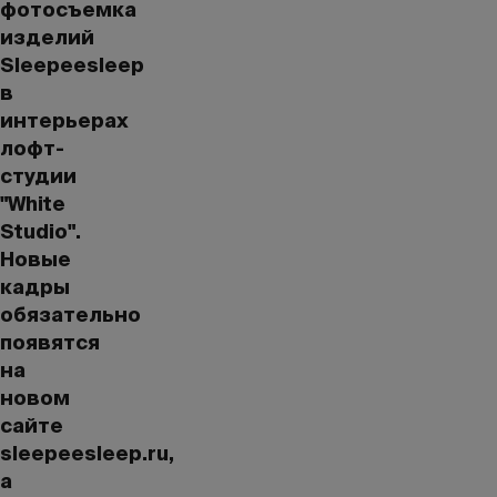
фотосъемка
изделий
Sleepeesleep
в
интерьерах
лофт-
студии
"White
Studio".
Новые
кадры
обязательно
появятся
на
новом
сайте
sleepeesleep.ru,
а