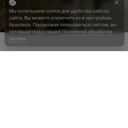
Мы используем cookie для удобства работы
сайта. Вы можете отключить их в настройках
браузера. Продолжая пользоваться сайтом, вы
соглашаетесь с нашей
Политикой обработки
данных
.
 702-62-99
@estetica.ru