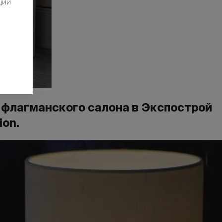
ции
х флагманского салона в Экспострой
ion.