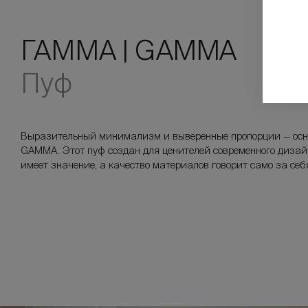
ГАММА | GAMMA
Пуф
Выразительный минимализм и выверенные пропорции — ос
GAMMA. Этот пуф создан для ценителей современного дизай
имеет значение, а качество материалов говорит само за себ