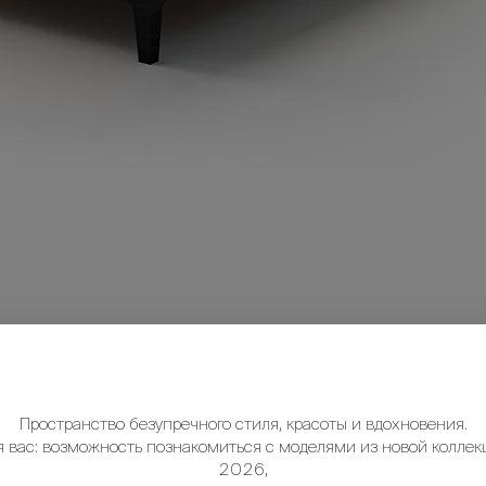
Пространство безупречного стиля, красоты и вдохновения.
я вас: возможность познакомиться с моделями из новой коллек
2026,