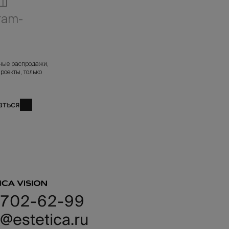
аш
ram-
л
ные распродажи,
роекты, только
аться
 702-62-99
@estetica.ru