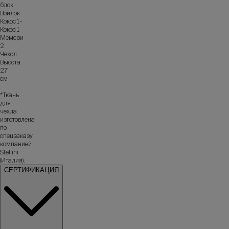
блок
Войлок
Кокос1-
Кокос1
Мемори
2
Чехол
Высота:
27
см
*Ткань
для
чехла
изготовлена
по
спецзаказу
компанией
Stellini
(Италия).
СЕРТИФИКАЦИЯ