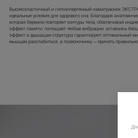
Высокоэластичный и гипоаллергенный наматрасник ЭКСТРА
идеальные условия для здорового сна. Благодаря анатомиче
которая бережно повторяет контуры тела, обеспечивая инди
эффект памяти, поглощает любые вибрации, оставаясь бес
эффект и дышащая структура гарантируют оптимальный ми
мышцам расслабиться, а позвоночнику — принять правильно
Дл