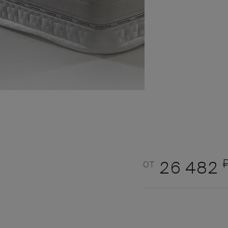
от
26 482