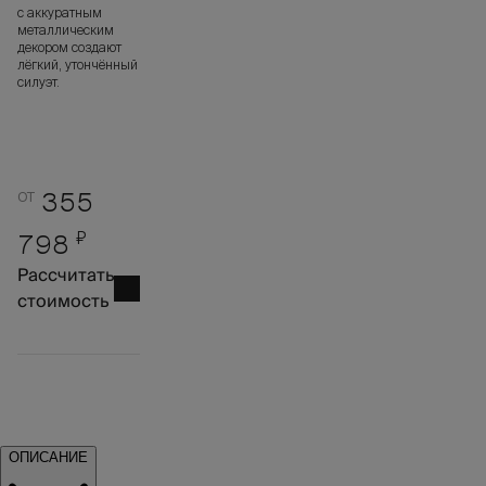
с аккуратным
металлическим
декором создают
лёгкий, утончённый
силуэт.
от
355
₽
798
Рассчитать
стоимость
ОПИСАНИЕ