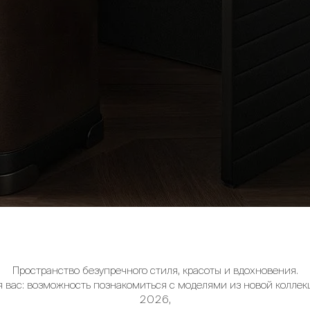
Пространство безупречного стиля, красоты и вдохновения.
я вас: возможность познакомиться с моделями из новой коллек
2026,