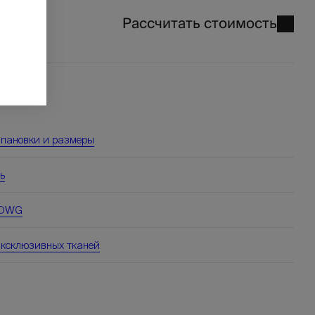
Рассчитать стоимость
₽
1
мпановки и размеры
ь
 DWG
эксклюзивных тканей