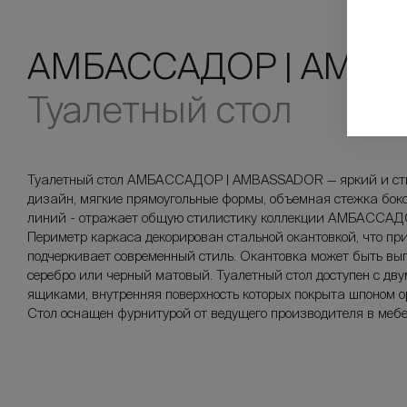
АМБАССАДОР | AMB
Туалетный стол
Туалетный стол АМБАССАДОР | AMBASSADOR — яркий и ст
дизайн, мягкие прямоугольные формы, объемная стежка бок
линий - отражает общую стилистику коллекции АМБАССА
Периметр каркаса декорирован стальной окантовкой, что при
подчеркивает современный стиль. Окантовка может быть выпо
серебро или черный матовый. Туалетный стол доступен с дв
ящиками, внутренняя поверхность которых покрыта шпоном 
Стол оснащен фурнитурой от ведущего производителя в мебел