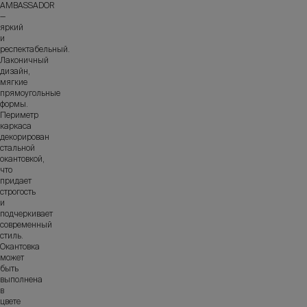
AMBASSADOR
—
яркий
и
респектабельный.
Лаконичный
дизайн,
мягкие
прямоугольные
формы.
Периметр
каркаса
декорирован
стальной
окантовкой,
что
придает
строгость
и
подчеркивает
современный
стиль.
Окантовка
может
быть
выполнена
в
цвете