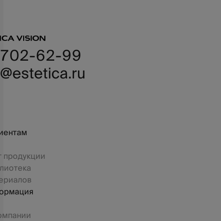
 702-62-99
@estetica.ru
иентам
г продукции
лиотека
ериалов
ормация
омпании