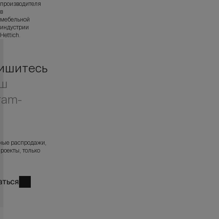
производителя
в
мебельной
индустрии
Hettich.
ишитесь
аш
ram-
л
ные распродажи,
роекты, только
аться