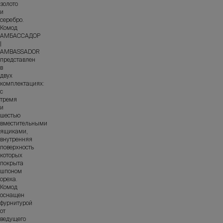
золото
и
серебро.
Комод
АМБАССАДОР
|
AMBASSADOR
представлен
в
двух
комплектациях:
с
тремя
и
шестью
вместительными
ящиками,
внутренняя
поверхность
которых
покрыта
шпоном
ореха.
Комод
оснащен
фурнитурой
от
ведущего