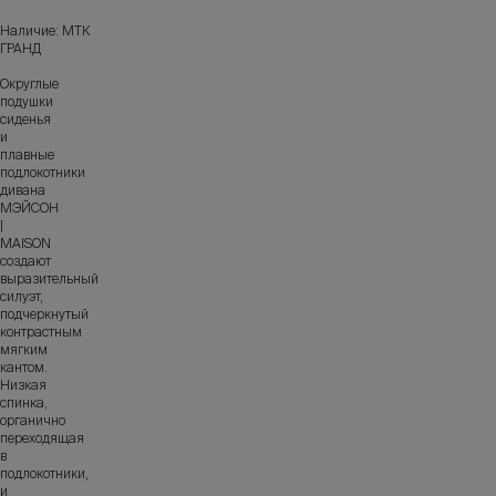
Наличие: МТК
ГРАНД
Округлые
подушки
сиденья
и
плавные
подлокотники
дивана
МЭЙСОН
|
MAISON
создают
выразительный
силуэт,
подчеркнутый
контрастным
мягким
кантом.
Низкая
спинка,
органично
переходящая
в
подлокотники,
и