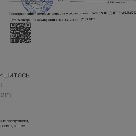
ишитесь
аш
ram-
л
ные распродажи,
роекты, только