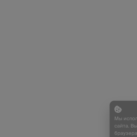
Мы испол
сайта. В
браузера