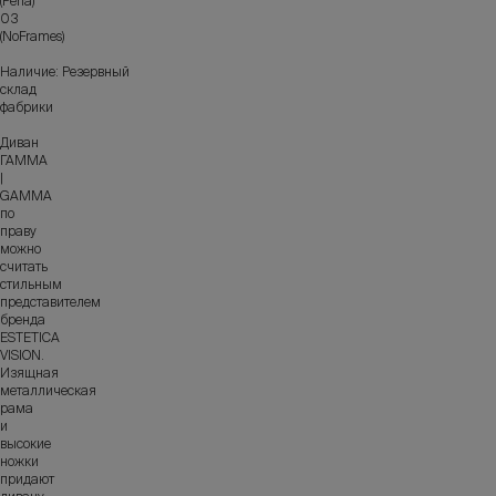
(Perla)
03
(NoFrames)
Наличие: Резервный
склад
фабрики
Диван
ГАММА
|
GAMMA
по
праву
можно
считать
стильным
представителем
бренда
ЕSТЕТIСА
VISION.
Изящная
металлическая
рама
и
высокие
ножки
придают