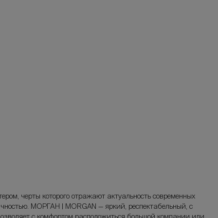
ром, черты которого отражают актуальность современных
ичностью. МОРГАН | MORGAN — яркий, респектабельный, с
 позволяет с комфортом расположиться большой компании или