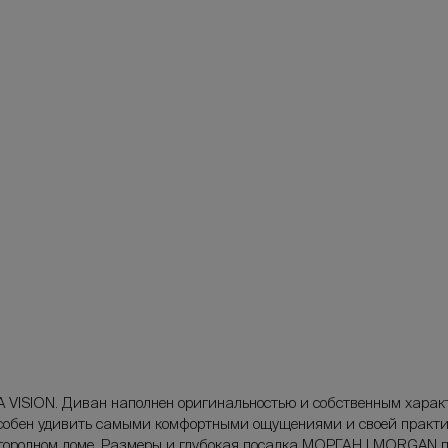
ISION. Диван наполнен оригинальностью и собственным характе
способен удивить самыми комфортными ощущениями и своей практ
 загородном доме. Размеры и глубокая посадка МОРГАН | MORGAN