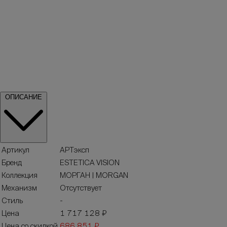
ОПИСАНИЕ
Артикул
АРТэксп
Бренд
ESTETICA VISION
Коллекция
МОРГАН | MORGAN
Механизм
Отсутствует
Стиль
-
Цена
1 717 128 ₽
Цена со скидкой
686 851 ₽