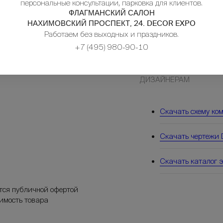
персональные консультации, парковка для клиентов.
ФЛАГМАНСКИЙ САЛОН
₽
686 851
НАХИМОВСКИЙ ПРОСПЕКТ, 24. DECOR EXPO
Работаем без выходных и праздников.
₽
1 717 128
+7 (495) 980-90-10
ДИЗАЙНЕРАМ
Скачать схему ко
Скачать чертежи
Скачать каталог 
тся публичной офертой
оимость товара