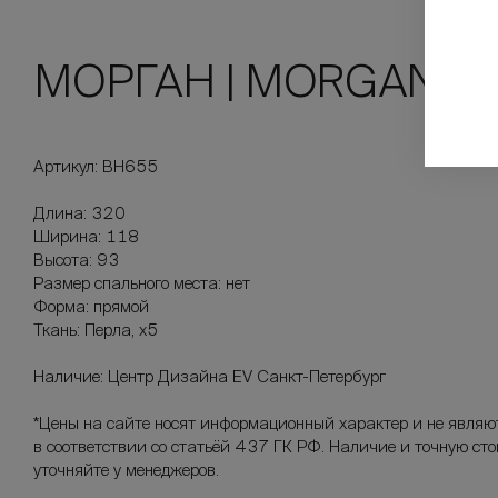
МОРГАН | MORGAN
Артикул: ВН655
Длина: 320
Ширина: 118
Высота: 93
Размер спального места: нет
Форма: прямой
Ткань: Перла, х5
Наличие: Центр Дизайна EV Санкт-Петербург
*Цены на сайте носят информационный характер и не являю
в соответствии со статьёй 437 ГК РФ. Наличие и точную ст
уточняйте у менеджеров.