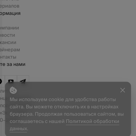
ериалов
ормация
омпании
овости
кансии
айнерам
нтакты
те за нами
литика
нциальности
Мы используем cookie для удобства работы
 пользования
сайта. Вы можете отключить их в настройках
«Эстетика»,
браузера. Продолжая пользоваться сайтом, вы
0–2026.
соглашаетесь с нашей
Политикой обработки
данных
.