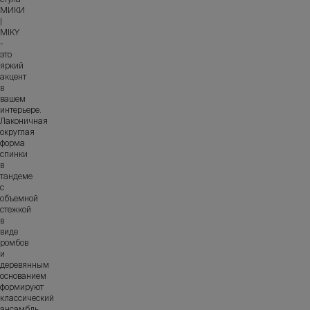
МИКИ
|
MIKY
-
это
яркий
акцент
в
вашем
интерьере.
Лаконичная
округлая
форма
спинки
в
тандеме
с
объемной
стежкой
в
виде
ромбов
и
деревянным
основанием
формируют
классический
ансамбль