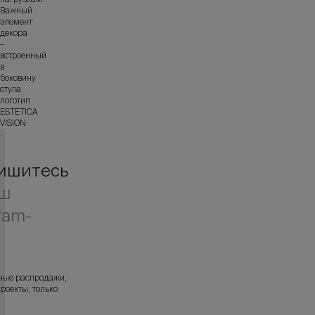
Важный
элемент
декора
–
встроенный
в
боковину
стула
логотип
ESTETICA
VISION
ишитесь
аш
ram-
л
ные распродажи,
роекты, только