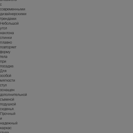
с
современными
дизайнерскими
трендами.
Небольшой
угол
наклона
спинки
плавно
повторяет
форму
тела
при
посадке.
Для
особой
мягкости
стул
оснащен
дополнительной
съемной
подушкой
сиденья.
Прочный
и
надежный
каркас
стула