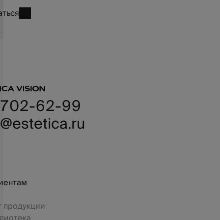
аться
 702-62-99
@estetica.ru
иентам
г продукции
лиотека