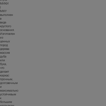
МИКИ
|
MIKY
выполнен
в
виде
круглого
основания.
Изготовлен
из
ценных
пород
дерева:
массив
дуба
или
бука,
что
делает
каркас
прочным,
долговечным
и
максимально
устойчивым
к
большим
нагрузкам.