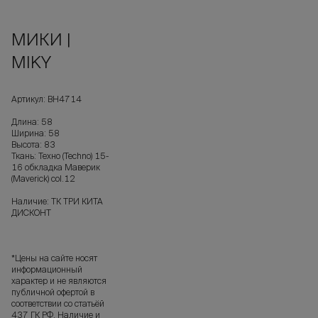
МИКИ |
MIKY
Артикул: ВН4714
Длина: 58
Ширина: 58
Высота: 83
Ткань: Техно (Techno) 15-
16 обкладка Маверик
(Maverick) col.12
Наличие: ТК ТРИ КИТА
ДИСКОНТ
*Цены на сайте носят
информационный
характер и не являются
публичной офертой в
соответствии со статьёй
437 ГК РФ. Наличие и