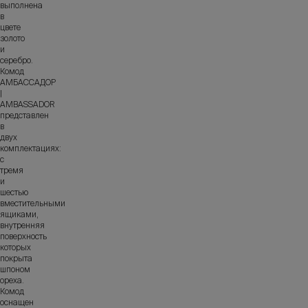
выполнена
в
цвете
золото
и
серебро.
Комод
АМБАССАДОР
|
AMBASSADOR
представлен
в
двух
комплектациях:
с
тремя
и
шестью
вместительными
ящиками,
внутренняя
поверхность
которых
покрыта
шпоном
ореха.
Комод
оснащен