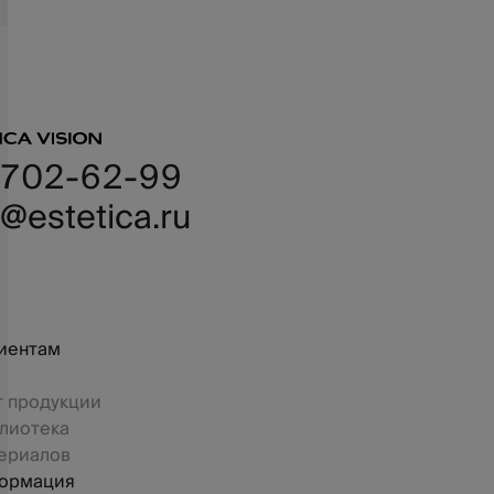
 702-62-99
@estetica.ru
иентам
г продукции
лиотека
ериалов
ормация