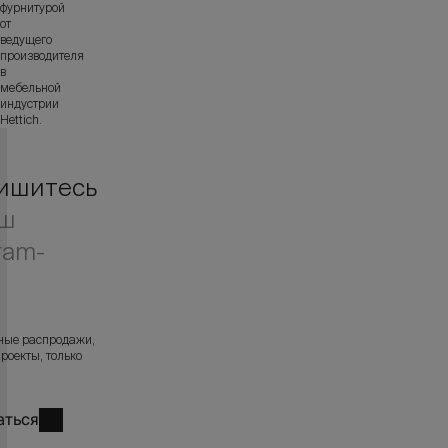
фурнитурой
от
ведущего
производителя
в
мебельной
индустрии
Hettich.
ишитесь
аш
ram-
л
ные распродажи,
роекты, только
аться