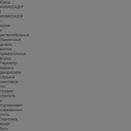
Комод
АМБАССАДОР
|
AMBASSADOR
—
яркий
и
респектабельный.
Лаконичный
дизайн,
мягкие
прямоугольные
формы.
Периметр
каркаса
декорирован
стальной
окантовкой,
что
придает
строгость
и
подчеркивает
современный
стиль.
Окантовка
может
быть