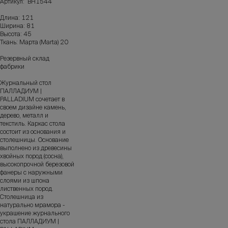
Артикул: ВН1544
Длина: 121
Ширина: 81
Высота: 45
Ткань: Марта (Marta) 20
Резервный склад
фабрики
Журнальный стол
ПАЛЛАДИУМ |
PALLADIUM сочетает в
своем дизайне камень,
дерево, металл и
текстиль. Каркас стола
состоит из основания и
столешницы. Основание
выполнено из древесины
хвойных пород (сосна),
высокопрочной березовой
фанеры с наружными
слоями из шпона
лиственных пород.
Столешница из
натурально мрамора -
украшение журнального
стола ПАЛЛАДИУМ |