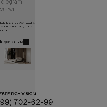
Telegram-
канал
ксклюзивные распродажи,
еальные проекты, только
ля своих
Подписаться
499) 702-62-99