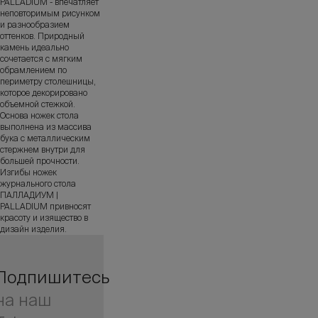
PALLADIUM - впечатляет
неповторимым рисунком
и разнообразием
оттенков. Природный
камень идеально
сочетается с мягким
обрамлением по
периметру столешницы,
которое декорировано
объемной стежкой.
Основа ножек стола
выполнена из массива
бука с металлическим
стержнем внутри для
большей прочности.
Изгибы ножек
журнального стола
ПАЛЛАДИУМ |
PALLADIUM привносят
красоту и изящество в
дизайн изделия.
Подпишитесь
на наш