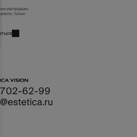
ные распродажи,
роекты, только
аться
 702-62-99
@estetica.ru