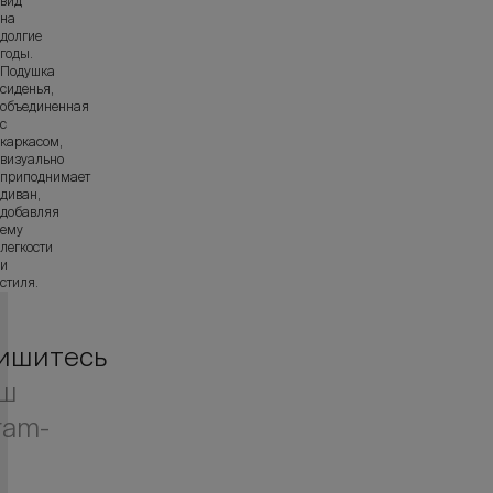
вид
на
долгие
годы.
Подушка
сиденья,
объединенная
с
каркасом,
визуально
приподнимает
диван,
добавляя
ему
легкости
и
стиля.
ишитесь
аш
ram-
л