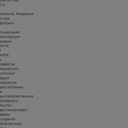
Фантастика
03
Наличие: Резервный
склад
фабрики
Уникальная
конструкция
дивана
АРНЕ
|
ARNE
с
эффектом
медленного
утопания
дарит
ощущение
расслабления,
а
высококачественные
материалы
быстро
восстанавливают
форму,
сохраняя
безупречный