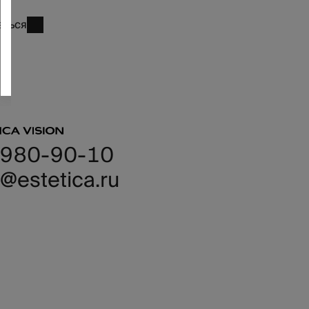
+7
аться
(495)
980-
90-
10
 980-90-10
@estetica.ru
иентам
г продукции