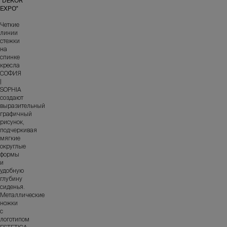
"DEKOR
EXPO"
Четкие
линии
стежки
на
спинке
кресла
СОФИЯ
|
SOPHIA
создают
выразительный
графичный
рисунок,
подчеркивая
мягкие
округлые
формы
и
удобную
глубину
сиденья.
Металлические
ножки
с
логотипом