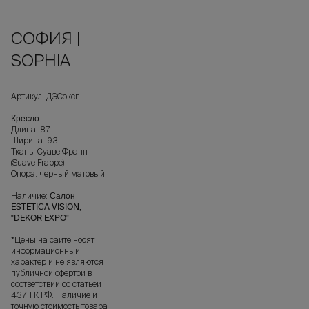
СОФИЯ |
SOPHIA
Артикул: ДЭСэксп
Кресло
Длина: 87
Ширина: 93
Ткань: Суаве Фрапп
(Suave Frappe)
Опора: черный матовый
Наличие:
Салон
ESTETICA VISION,
"DEKOR EXPO
"
*Цены на сайте носят
информационный
характер и не являются
публичной офертой в
соответствии со статьёй
437 ГК РФ. Наличие и
точную стоимость товара