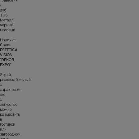
травертин
/
дуб
105
Металл:
черный
матовый
Наличие:
Салон
ESTETICA
VISION,
"DEKOR
EXPO"
Яркий,
респектабельный,
с
характером,
его
с
легкостью
можно
разместить
в
гостиной
или
загородном