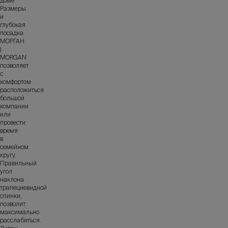
доме.
Размеры
и
глубокая
посадка
МОРГАН
|
MORGAN
позволяет
с
комфортом
расположиться
большой
компании
или
провести
время
в
семейном
кругу.
Правильный
угол
наклона
трапециевидной
спинки,
позволит
максимально
расслабиться.