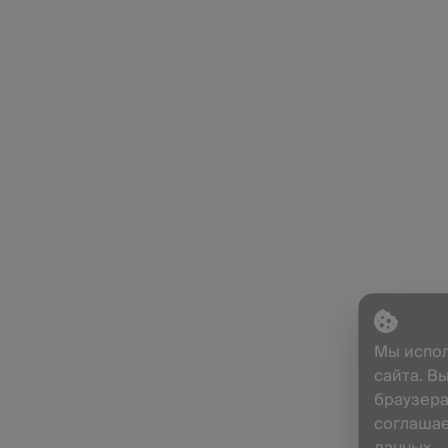
Мы испол
сайта. В
браузера
соглашае