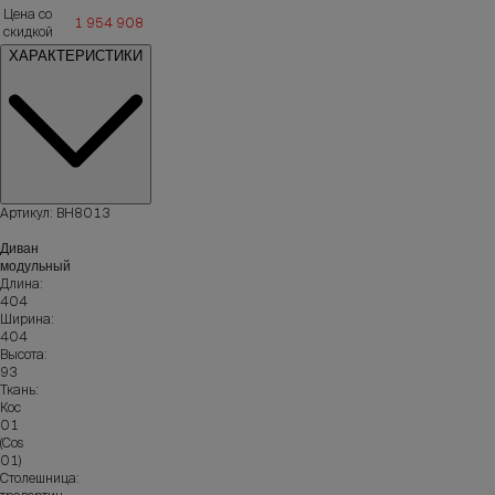
Цена со
1 954 908
скидкой
ХАРАКТЕРИСТИКИ
Артикул: ВН8013
Диван
модульный
Длина:
404
Ширина:
404
Высота:
93
Ткань:
Кос
01
(Cos
01)
Столешница: