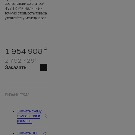
соответствии со статьёй
437 ГК РФ. Наличие и
точную стоимость товара
уточняйте у менеджеров.
₽
1 954 908
₽
2 792 726
Заказать
ДИЗАЙНЕРАМ
Скачать схему
компановки и
размеры
Скачать 3D