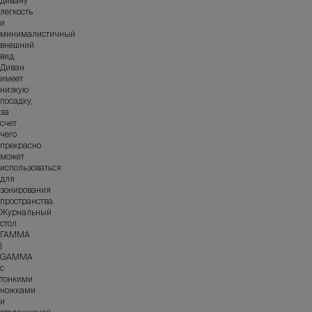
дивану
легкость
и
минималистичный
внешний
вид.
Диван
имеет
низкую
посадку,
за
счет
чего
прекрасно
может
использоваться
для
зонирования
пространства.
Журнальный
стол
ГАММА
|
GAMMA
с
тонкими
ножками
и