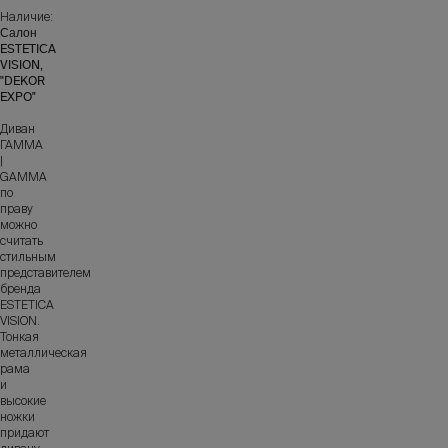
Наличие:
Салон
ESTETICA
VISION,
"DEKOR
EXPO"
Диван
ГАММА
|
GAMMA
по
праву
можно
считать
стильным
представителем
бренда
ЕSТЕТIСА
VISION.
Тонкая
металлическая
рама
и
высокие
ножки
придают