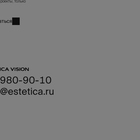
роекты, только
аться
 980-90-10
@estetica.ru
иентам