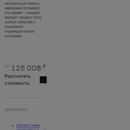
натуральный камень,
кварцевый агломерат
или дерево — каждый
вариант придаст столу
особый характер и
подчеркнет
индивидуальность
интерьера.
от
₽
125 008
Рассчитать
стоимость
ДИЗАЙНЕРАМ
Скачать схему
компановки и