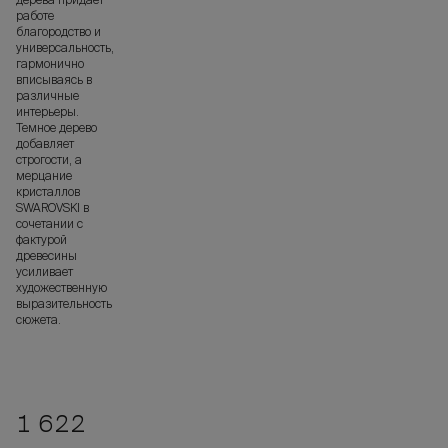
работе
благородство и
универсальность,
гармонично
вписываясь в
различные
интерьеры.
Темное дерево
добавляет
строгости, а
мерцание
кристаллов
SWAROVSKI в
сочетании с
фактурой
древесины
усиливает
художественную
выразительность
сюжета.
1 622