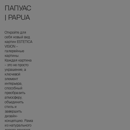
ПАПУАС
| PAPUA
Откройте для
себя новый вид
картин ESTETICA
VISION –
галерейные
картины.
Каждая картина
– это не просто
украшение, а
ключевой
элемент
интерьера,
способный
преобразить
атмосферу,
объединить
стиль и
завершить
дизайн-
концепцию. Рама
из натурального
дерева придает